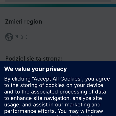
Zmień region
PL (pl)
Podziel się tą stroną: