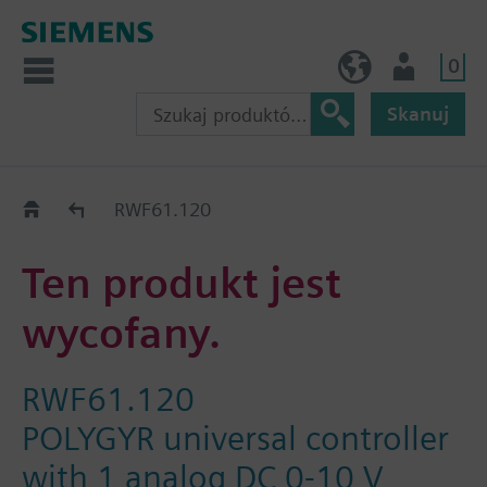
0
PL (pl)
Użytkownik
Skanuj
Old2New
RWF61.120
Ten produkt jest
wycofany.
RWF61.120
POLYGYR universal controller
with 1 analog DC 0-10 V