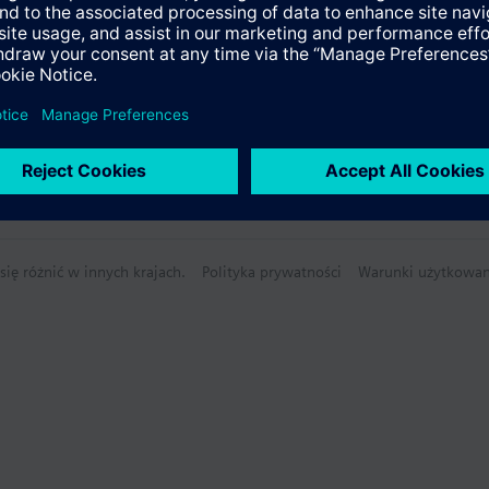
ię różnić w innych krajach.
Polityka prywatności
Warunki użytkowan