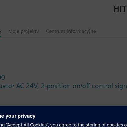
HIT
w
Moje projekty
Centrum informacyjne
00
tuator AC 24V, 2-position on/off control sign
y