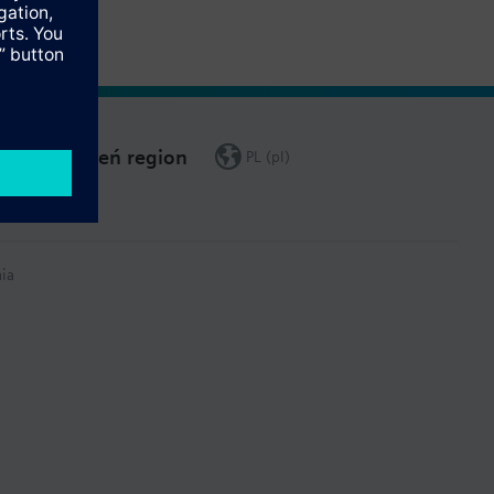
Zmień region
PL (pl)
ia