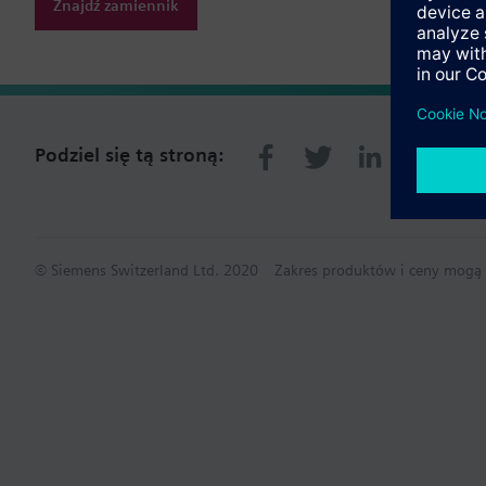
Znajdź zamiennik
Podziel się tą stroną:
© Siemens Switzerland Ltd. 2020
Zakres produktów i ceny mogą s