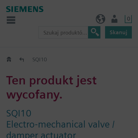
0
PL (pl)
Użytkownik
Skanuj
Old2New
SQI10
Ten produkt jest
wycofany.
SQI10
Electro-mechanical valve /
damper actuator