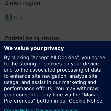
Zmień region
PL (pl)
Podziel się tą stroną:
© Siemens Switzerland Ltd. 2020
Zakres produktów i ceny mogą się różnić w