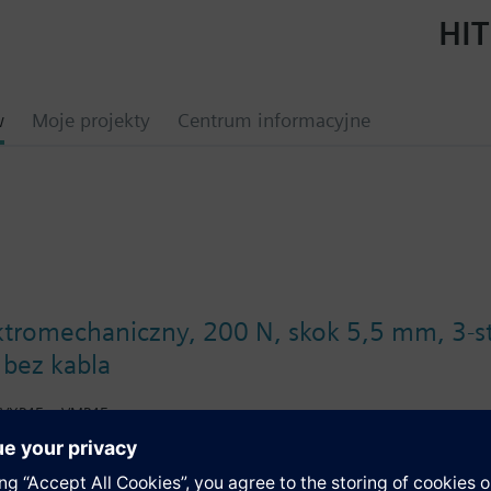
HIT
w
Moje projekty
Centrum informacyjne
ktromechaniczny, 200 N, skok 5,5 mm, 3-st
bez kabla
VXP45.., VMP45..
haniczne do ciągłego lub 3-stawnego sterowania zaworami w urządzeniac
a, sterowaniem ręcznym i kablem przyłączeniowym o długości 1,5 m z 