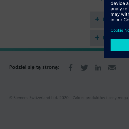
pozycjach krańcowych
Informacje dodatkow
Mocowanie do zaworu:
Dokument
Siłowniki SSB61.., SSB
Podsumowa
Podziel się tą stroną:
© Siemens Switzerland Ltd. 2020
Zakres produktów i ceny mogą s