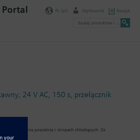
 Portal
PL (pl)
Użytkownik
0
Koszyk
awny, 24 V AC, 150 s, przełącznik
h przygotowania powietrza i stropach chłodzących. Ze
wtyczką. Automatyczne dopasowanie skoku i wyłączanie w