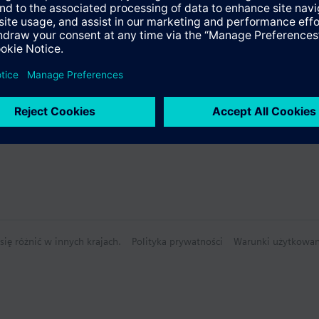
.
e
 nakrętka łącząca G¾"
y
81.. mają zatwierdzenie CE, C-tick, UL i cUL.
nie techniczne
ię różnić w innych krajach.
Polityka prywatności
Warunki użytkowan