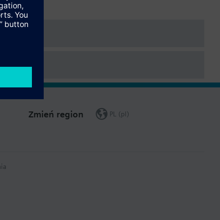
Zmień region
PL (pl)
ia