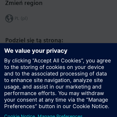
Zmień region
PL (pl)
Podziel się tą stroną:
© Siemens Switzerland Ltd. 2020
Zakres produktów i ceny mogą się różnić w