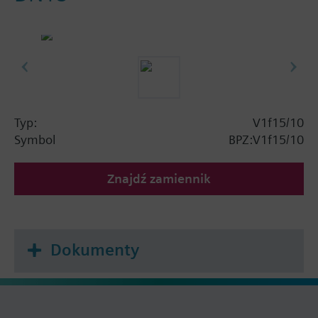
Typ:
V1f15/10
Symbol
BPZ:V1f15/10
Znajdź zamiennik
Dokumenty