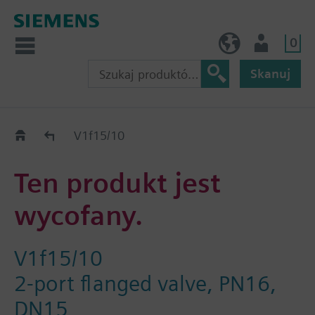
0
PL (pl)
Użytkownik
Skanuj
Old2New
V1f15/10
Ten produkt jest
wycofany.
V1f15/10
2-port flanged valve, PN16,
DN15