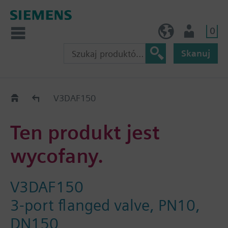
0
PL (pl)
Użytkownik
Skanuj
Old2New
V3DAF150
Ten produkt jest
wycofany.
V3DAF150
3-port flanged valve, PN10,
DN150