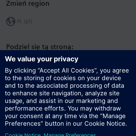
Zmień region
PL (pl)
Podziel się tą stroną:
© Siemens Switzerland Ltd. 2020
Zakres produktów i ceny mogą się różnić w