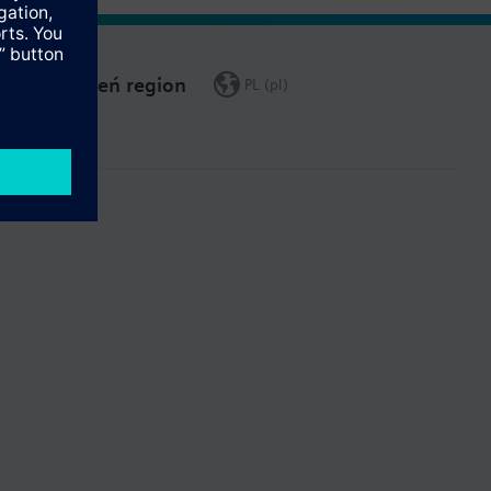
Zmień region
PL (pl)
ia