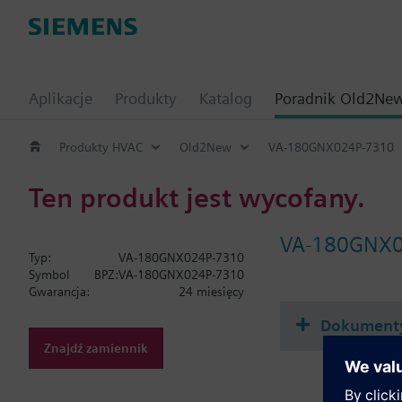
Aplikacje
Produkty
Katalog
Poradnik Old2Ne
Produkty HVAC
Old2New
VA-180GNX024P-7310
Ten produkt jest wycofany.
VA-180GNX0
Typ:
VA-180GNX024P-7310
Symbol
BPZ:VA-180GNX024P-7310
Gwarancja:
24 miesięcy
Dokument
Znajdź zamiennik