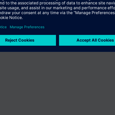
ię różnić w innych krajach.
Polityka prywatności
Warunki użytkowan