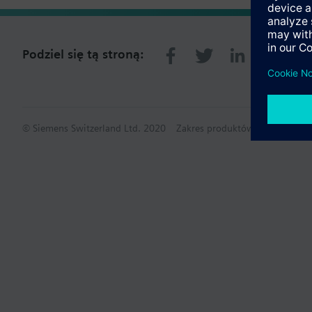
Podziel się tą stroną:
© Siemens Switzerland Ltd. 2020
Zakres produktów i ceny mogą s