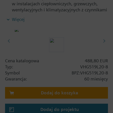
w instalacjach ciepłowniczych, grzewczych,
wentylacyjnych i klimatyzacyjnych z czynnikami
o temperaturze do 150 °C
Więcej
Nastawiana różnica ciśnienia
Do zamkniętych obiegów hydraulicznych
Cena katalogowa
488,80 EUR
Typ:
VHG519L20-8
Symbol
BPZ:VHG519L20-8
Gwarancja:
60 miesięcy
Dodaj do koszyka
Dodaj do projektu