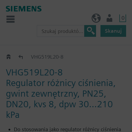
0
PL (pl)
Użytkownik
Skanuj
Katalog
VHG519L20-8
VHG519L20-8
Regulator różnicy ciśnienia,
gwint zewnętrzny, PN25,
DN20, kvs 8, dpw 30…210
kPa
Do stosowania jako regulator różnicy ciśnienia