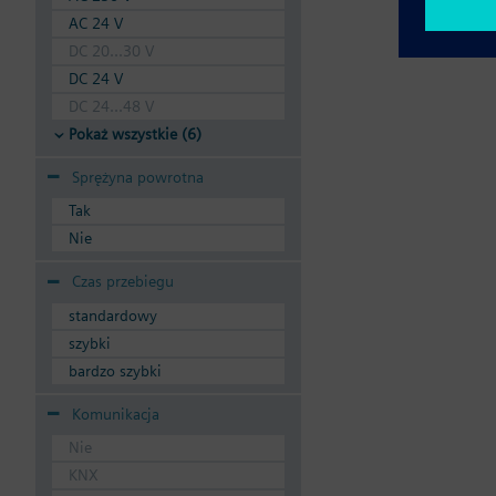
AC 24 V
DC 20...30 V
DC 24 V
DC 24...48 V
Pokaż wszystkie (6)
Sprężyna powrotna
Tak
Nie
Czas przebiegu
standardowy
szybki
bardzo szybki
Komunikacja
Nie
KNX