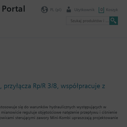
 Portal
PL (pl)
Użytkownik
0
Koszyk
przyłącza Rp/R 3/8, współpracuje z
stosowuje się do warunków hydraulicznych występujących w
 mianowicie reguluje objętościowe natężenie przepływu i ciśnienie
łowicami sterującymi zawory Mini-Kombi upraszczają projektowanie
tosowaniu zaworów Mini-Kombi wyeliminowana jest konieczność