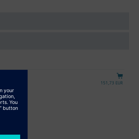
potrzebne hydrauliczne równoważenie instalacji. Zawory Mini-
m grzejniku.
nergii
5 mm
151,73 EUR
znymi RTN..