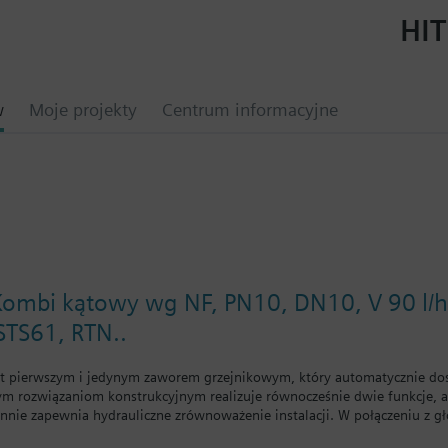
HIT
w
Moje projekty
Centrum informacyjne
ombi kątowy wg NF, PN10, DN10, V 90 l/h, 
 STS61, RTN..
t pierwszym i jedynym zaworem grzejnikowym, który automatycznie do
wym rozwiązaniom konstrukcyjnym realizuje równocześnie dwie funkcje, a
nie zapewnia hydrauliczne zrównoważenie instalacji. W połączeniu z g
ji grzewczych i likwidują problem sprzężeń hydraulicznych. Dzięki zas