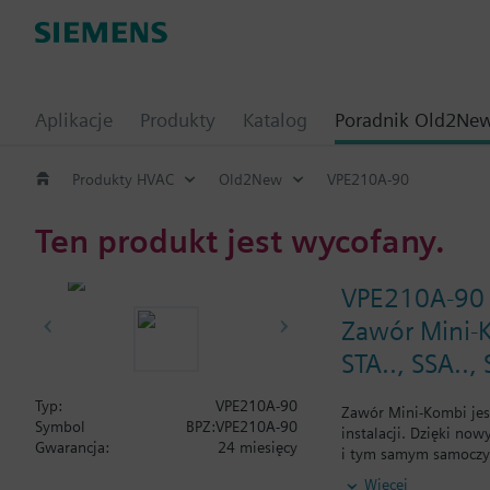
Aplikacje
Produkty
Katalog
Poradnik Old2Ne
Produkty HVAC
Old2New
VPE210A-90
Ten produkt jest wycofany.
VPE210A-90
Zawór Mini-K
STA.., SSA..,
Typ:
VPE210A-90
Zawór Mini-Kombi jes
Symbol
BPZ:VPE210A-90
instalacji. Dzięki no
Gwarancja:
24 miesięcy
i tym samym samoczyn
optymalnych instalac
Więcej