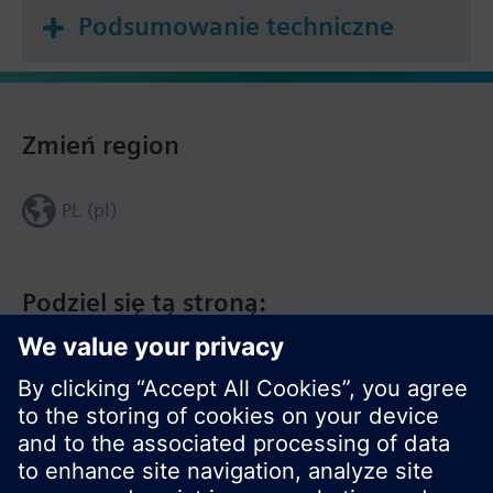
Podsumowanie techniczne
Zmień region
PL (pl)
Podziel się tą stroną: