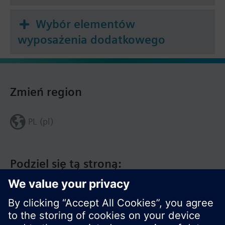
Wybór elementów
wyposażenia dodatkowego
Zmień region
PL (pl)
Podziel się tą stroną: