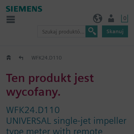
0
PL (pl)
Użytkownik
Skanuj
Old2New
WFK24.D110
Ten produkt jest
wycofany.
WFK24.D110
UNIVERSAL single-jet impeller
type meter with remote