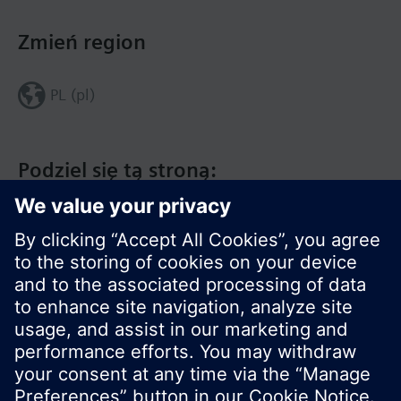
Zmień region
PL (pl)
Podziel się tą stroną:
© Siemens Switzerland Ltd. 2020