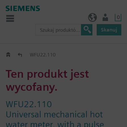
0
PL (pl)
Użytkownik
Skanuj
Old2New
WFU22.110
Ten produkt jest
wycofany.
WFU22.110
Universal mechanical hot
water meter, with a pulse