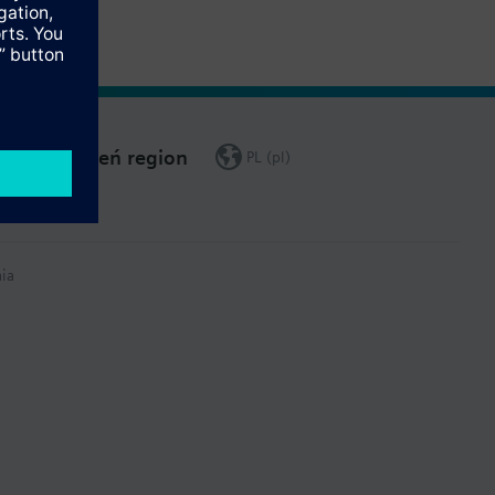
Zmień region
PL (pl)
ia