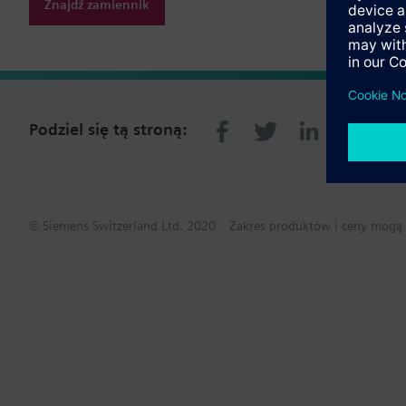
Znajdź zamiennik
Podziel się tą stroną:
© Siemens Switzerland Ltd. 2020
Zakres produktów i ceny mogą s