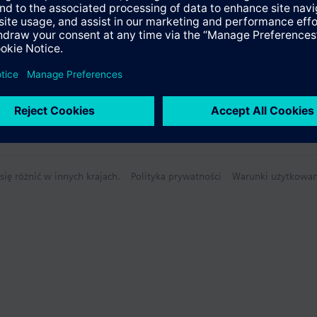
ię różnić w innych krajach.
Polityka prywatności
Warunki użytkowan