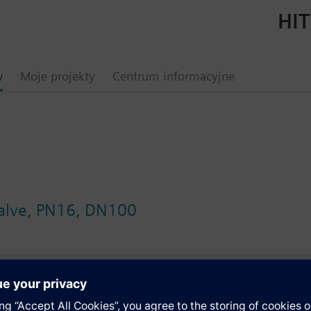
HIT
w
Moje projekty
Centrum informacyjne
valve, PN16, DN100
y