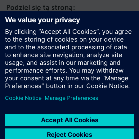
Podziel się tą stroną:
© Siemens Switzerland Ltd. 2020
Zakres produktów i ceny mogą się różnić w
innych krajach.
Polityka prywatności
Warunki użytkowania