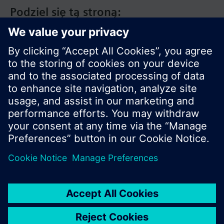
Podziel się tą stroną:
© Siemens Switzerland Ltd. 2020
Zakres produktów i ceny mogą się różnić w
innych krajach.
Polityka prywatności
Warunki użytkowania