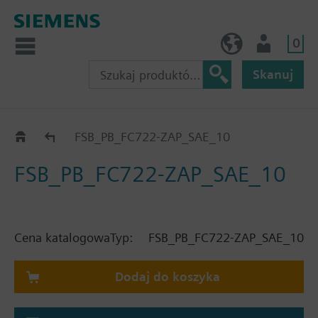
0
PL (pl)
Użytkownik
Skanuj
Katalog
FSB_PB_FC722-ZAP_SAE_10
FSB_PB_FC722-ZAP_SAE_10
Cena katalogowa
Typ:
FSB_PB_FC722-ZAP_SAE_10
Dodaj do koszyka