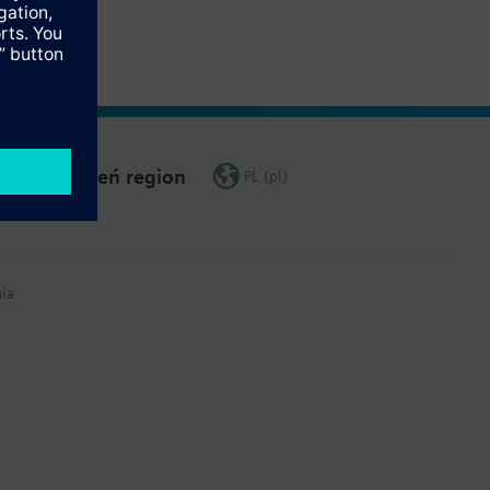
Zmień region
PL (pl)
ia