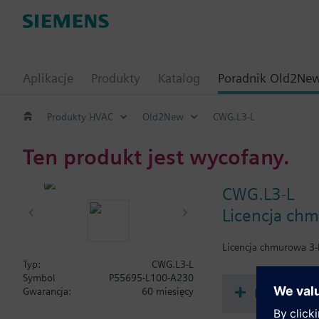
Aplikacje
Produkty
Katalog
Poradnik Old2Ne
Produkty HVAC
Old2New
CWG.L3-L
Ten produkt jest wycofany.
CWG.L3-L
Licencja chm
Licencja chmurowa 3-
Typ:
CWG.L3-L
Symbol
P55695-L100-A230
Dokument
Gwarancja:
60 miesięcy