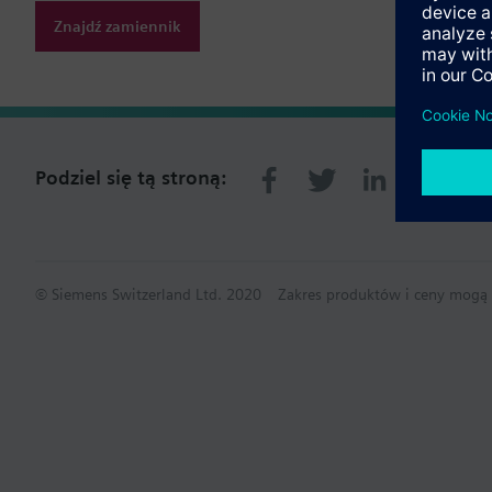
Znajdź zamiennik
Podziel się tą stroną:
© Siemens Switzerland Ltd. 2020
Zakres produktów i ceny mogą s