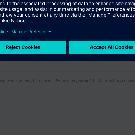
ię różnić w innych krajach.
Polityka prywatności
Warunki użytkowan