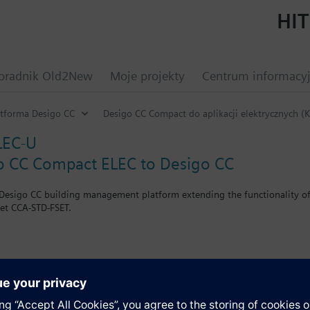
HIT
oradnik Old2New
Moje projekty
Centrum informacy
atforma Desigo CC
Desigo CC Compact do aplikacji elektrycznych 
LEC-U
o CC Compact ELEC to Desigo CC
e Desigo CC building management platform extending the functionality of
set CCA-STD-FSET.
-CMPT-ELEC license
y