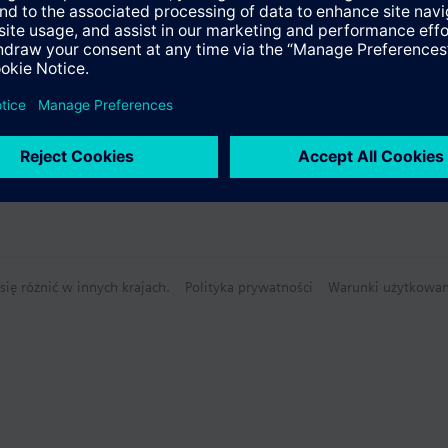
ię różnić w innych krajach.
Polityka prywatności
Warunki użytkowan