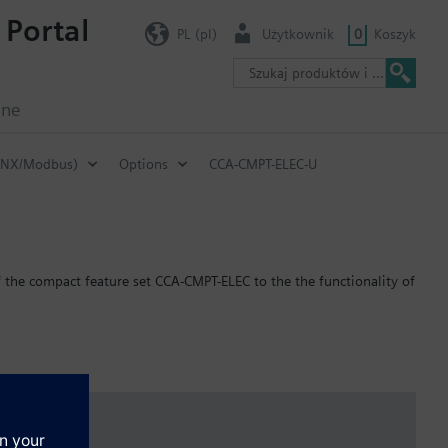
 Portal
PL (pl)
Użytkownik
0
Koszyk
jne
(KNX/Modbus)
Options
CCA-CMPT-ELEC-U
 the compact feature set CCA-CMPT-ELEC to the the functionality of