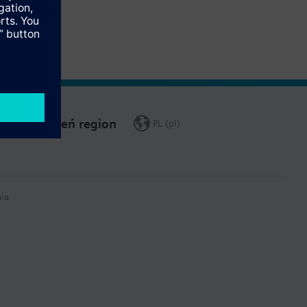
Zmień region
PL (pl)
ia