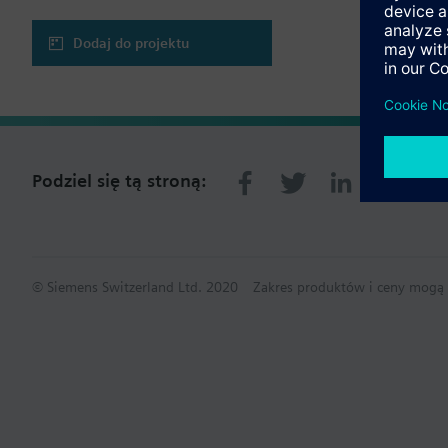
Dodaj do projektu
Podziel się tą stroną:
© Siemens Switzerland Ltd. 2020
Zakres produktów i ceny mogą s