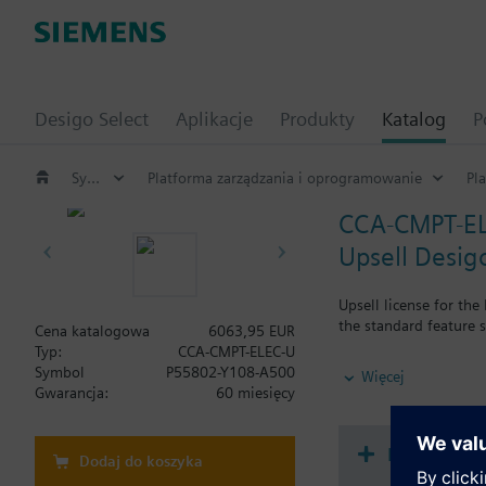
Desigo Select
Aplikacje
Produkty
Katalog
P
System Desigo
Platforma zarządzania i oprogramowanie
Pl
CCA-CMPT-E
Upsell Desig
Upsell license for th
the standard feature 
Cena katalogowa
6063,95 EUR
Typ:
CCA-CMPT-ELEC-U
Note: Requires a CCA
Symbol
P55802-Y108-A500
Więcej
Gwarancja:
60 miesięcy
Dokument
Dodaj do koszyka