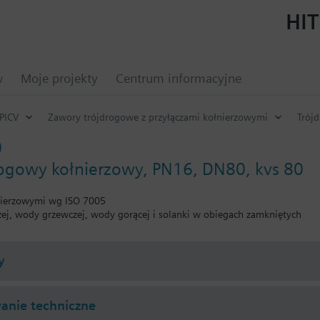
HIT
w
Moje projekty
Centrum informacyjne
PICV
Zawory trójdrogowe z przyłączami kołnierzowymi
Trój
0
rogowy kołnierzowy, PN16, DN80, kvs 80
nierzowymi wg ISO 7005
ej, wody grzewczej, wody gorącej i solanki w obiegach zamkniętych
y
nie techniczne