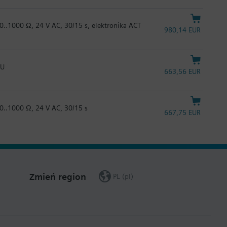
0..1000 Ω, 24 V AC, 30/15 s, elektronika ACT
980,14 EUR
TU
663,56 EUR
 0..1000 Ω, 24 V AC, 30/15 s
667,75 EUR
Zmień region
PL (pl)