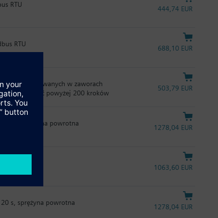
bus RTU
444,74 EUR
dbus RTU
688,10 EUR
lacyjnych stosowanych w zaworach
503,79 EUR
oka rodzielczość powyżej 200 kroków
 120 s, sprężyna powrotna
1278,04 EUR
 120 s
1063,60 EUR
120 s, sprężyna powrotna
1278,04 EUR