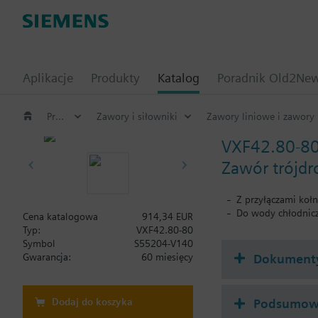
Aplikacje
Produkty
Katalog
Poradnik Old2Ne
Produkty HVAC
Zawory i siłowniki
Zawory liniowe i zawory 
VXF42.80-8
Zawór trójd
Z przyłączami koł
Do wody chłodnicz
Cena katalogowa
914,34 EUR
Typ:
VXF42.80-80
Symbol
S55204-V140
Dokument
Gwarancja:
60 miesięcy
Dodaj do koszyka
Podsumowa