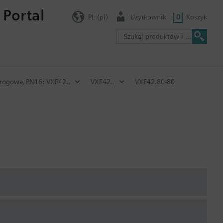
 Portal
PL (pl)
Użytkownik
0
Koszyk
drogowe‚ PN16: VXF42..
VXF42..
VXF42.80-80