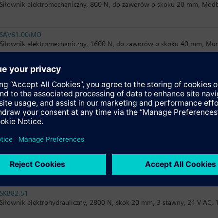
Siłownik elektromechaniczny, 800 N, do zaworów o skoku 20 mm, Mod
SAV61.00/MO
Siłownik elektromechaniczny, 1600 N, do zaworów o skoku 40 mm, Mo
SAX61.03/HR
Siłownik elektromechaniczny bez sprężyny powrotnej do zaworów regu
inteligentnych, 800 N, skok 20 mm, 24 V AC/DC, 0...10 V DC, 30 s, wys
SKB32.51
Siłownik elektrohydrauliczny, 2800 N, skok 20 mm, 3-stawny, 230 V AC,
SKB32.50
Siłownik elektrohydrauliczny, 2800 N, skok 20 mm, 3-stawny, 230 V AC,
SKB82.51
Siłownik elektrohydrauliczny, 2800 N, skok 20 mm, 3-stawny, 24 V AC, 