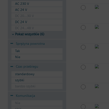
AC 230 V
AC 24 V
DC 20...30 V
DC 24 V
DC 24...48 V
Pokaż wszystkie (6)
Sprężyna powrotna
Tak
Nie
Czas przebiegu
standardowy
szybki
bardzo szybki
Komunikacja
Nie