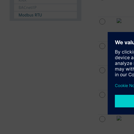
KNX
BACnet/IP
Modbus RTU