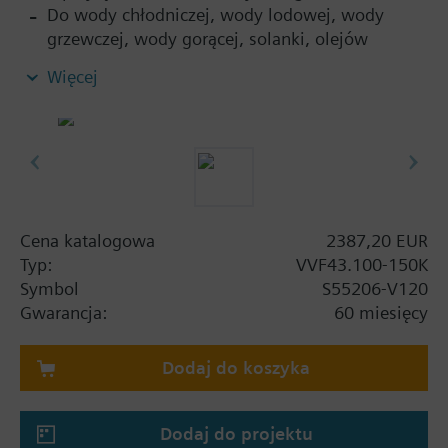
Do wody chłodniczej, wody lodowej, wody
grzewczej, wody gorącej, solanki, olejów
grzewczych, pary nasyconej i pary przegrzanej
Więcej
w obiegach otwartych lub zamkniętych
Cena katalogowa
2387,20 EUR
Typ:
VVF43.100-150K
Symbol
S55206-V120
Gwarancja:
60 miesięcy
Dodaj do koszyka
Dodaj do projektu