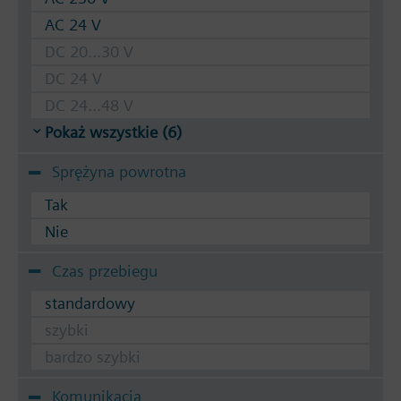
AC 24 V
DC 20...30 V
DC 24 V
DC 24...48 V
Pokaż wszystkie (6)
Sprężyna powrotna
Tak
Nie
Czas przebiegu
standardowy
szybki
bardzo szybki
Komunikacja