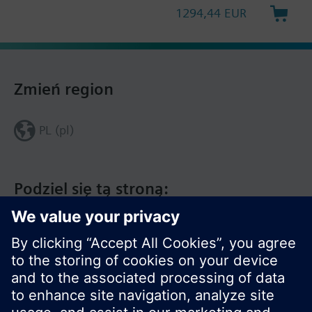
1294,44 EUR
Zmień region
PL (pl)
Podziel się tą stroną: