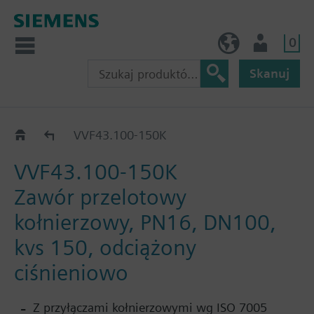
0
PL (pl)
Użytkownik
Skanuj
VVF43..K
VVF43.100-150K
VVF43.100-150K
Zawór przelotowy
kołnierzowy, PN16, DN100,
kvs 150, odciążony
ciśnieniowo
Z przyłączami kołnierzowymi wg ISO 7005