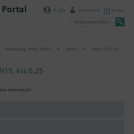
 Portal
PL (pl)
Użytkownik
0
Koszyk
Przelotowe, PN40: VAI61..
VAI61..
VAI61.15-0.25
N15, kvs 0,25
egów zamkniętych.