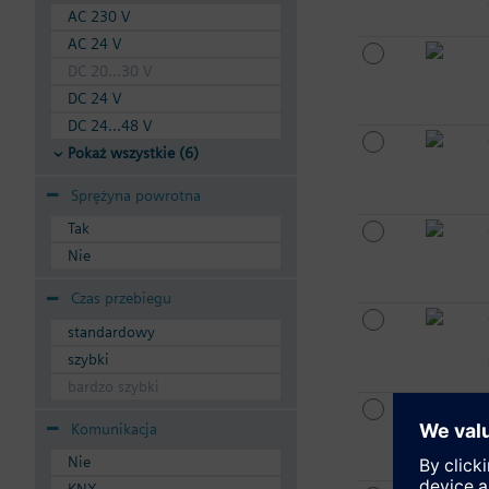
AC 230 V
AC 24 V
DC 20...30 V
DC 24 V
DC 24...48 V
Pokaż wszystkie (6)
Sprężyna powrotna
Tak
Nie
Czas przebiegu
standardowy
szybki
bardzo szybki
Komunikacja
Nie