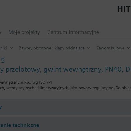
HIT
w
Moje projekty
Centrum informacyjne
niki
Zawory obrotowe i klapy odcinające
Zawory kulowe
25
y przelotowy, gwint wewnętrzny, PN40, D
wewnętrznym Rp.. wg ISO 7-1
ych, wentylacyjnych i klimatyzacyjnych jako zawory regulacyjne. Do obi
y
nie techniczne