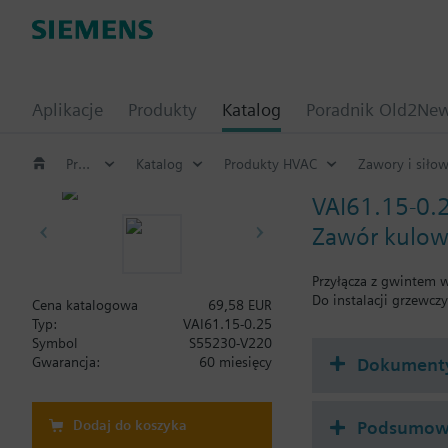
Aplikacje
Produkty
Katalog
Poradnik Old2Ne
Produkty HVAC
Katalog
Produkty HVAC
Zawory i siłow
VAI61.15-0.
Zawór kulow
Przyłącza z gwintem 
Do instalacji grzewcz
Cena katalogowa
69,58 EUR
Typ:
VAI61.15-0.25
Symbol
S55230-V220
Dokument
Gwarancja:
60 miesięcy
Dodaj do koszyka
Podsumowa