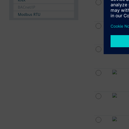
KNX
BACnet/IP
Modbus RTU