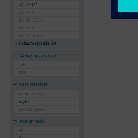
AC 230 V
AC 24 V
DC 20...30 V
DC 24 V
DC 24...48 V
Pokaż wszystkie (6)
Sprężyna powrotna
Tak
Nie
Czas przebiegu
standardowy
szybki
bardzo szybki
Komunikacja
Nie