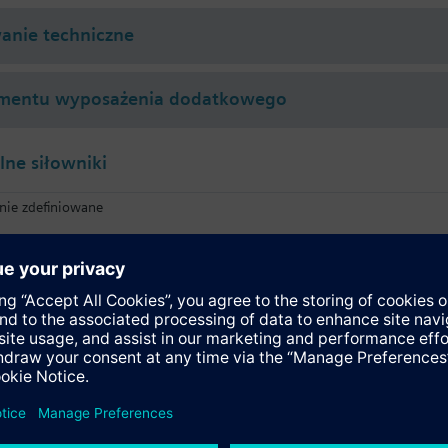
nie techniczne
mentu wyposażenia dodatkowego
ne siłowniki
nie zdefiniowane
SQL341E400
Siłownik elektromechaniczny 400 Nm, 90°, 230 V AC, 2-stawny lub 3-st
SQL361E400
Siłownik elektromechaniczny 400 Nm, 90°, 230 V AC, 0…10 V lub 4…2