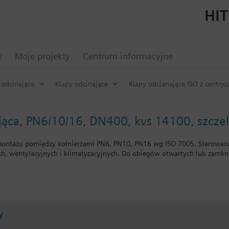
HIT
w
Moje projekty
Centrum informacyjne
 odcinające
Klapy odcinające
Klapy odcianające ISO z centr
jąca, PN6/10/16, DN400, kvs 14100, szcze
montażu pomiędzy kołnierzami PN6, PN10, PN16 wg ISO 7005. Sterowana 
ch, wentylacyjnych i klimatyzacyjnych. Do obiegów otwartych lub zamkni
e
pośrednio
y