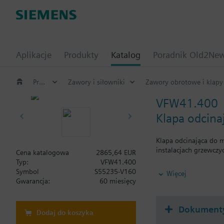
Aplikacje
Produkty
Katalog
Poradnik Old2Ne
Produkty HVAC
Zawory i siłowniki
Zawory obrotowe i klapy
VFW41.400
Klapa odcina
Klapa odcinająca do 
instalacjach grzewczy
Cena katalogowa
2865,64 EUR
Typ:
VFW41.400
Informacje dodatkow
Symbol
S55235-V160
Więcej
SQL36E..: Montaż bez
Gwarancja:
60 miesięcy
Dokument
Dodaj do koszyka