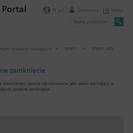
 Portal
PL (pl)
Użytkownik
0
Koszyk
ycznymi otworami mocującymi
VFW41..
VFW41.400
lne zamknięcie
siłownikiem, ręcznie lub stosowana jako zawór odcinający w
ętych, szczelne zamknięcie.