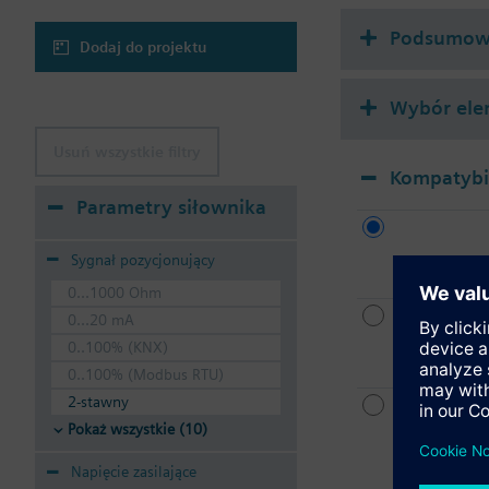
Podsumowa
Dodaj do projektu
Wybór ele
Usuń wszystkie filtry
Kompatybil
Parametry siłownika
Sygnał pozycjonujący
0...1000 Ohm
0...20 mA
0..100% (KNX)
0..100% (Modbus RTU)
2-stawny
Pokaż wszystkie (10)
Napięcie zasilające