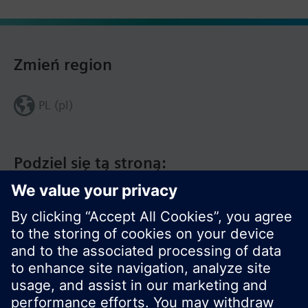
Zmień region
PL (pl)
Podziel się tą stroną: