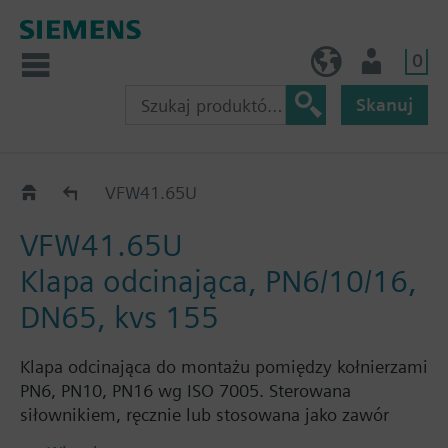
0
PL (pl)
Użytkownik
Skanuj
VFW41..U
VFW41.65U
VFW41.65U
Klapa odcinająca, PN6/10/16,
DN65, kvs 155
Klapa odcinająca do montażu pomiędzy kołnierzami
PN6, PN10, PN16 wg ISO 7005. Sterowana
siłownikiem, ręcznie lub stosowana jako zawór
odcinający w instalacjach grzewczych,