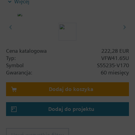
Więcej
wentylacyjnych i klimatyzacyjnych. Do obiegów
otwartych lub zamkniętych.
Cena katalogowa
222,28 EUR
Typ:
VFW41.65U
Symbol
S55235-V170
Gwarancja:
60 miesięcy
Dodaj do koszyka
Dodaj do projektu
Usuń wszystkie filtry