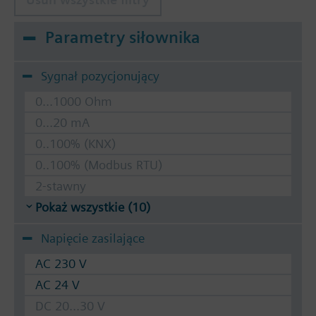
Parametry siłownika
Sygnał pozycjonujący
0...1000 Ohm
0...20 mA
0..100% (KNX)
0..100% (Modbus RTU)
2-stawny
Pokaż wszystkie (10)
Napięcie zasilające
AC 230 V
AC 24 V
DC 20...30 V