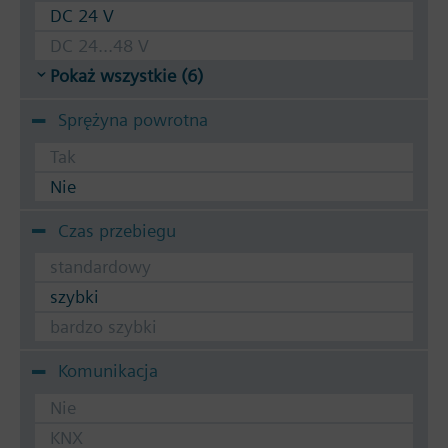
DC 24 V
DC 24...48 V
Pokaż wszystkie (6)
Sprężyna powrotna
Tak
Nie
Czas przebiegu
standardowy
szybki
bardzo szybki
Komunikacja
Nie
KNX