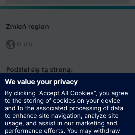
Zmień region
PL (pl)
Podziel się tą stroną: