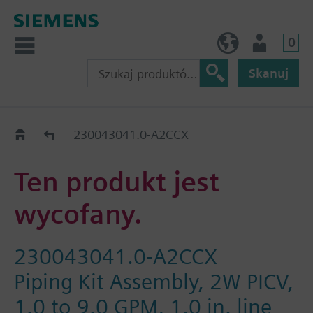
0
PL (pl)
Użytkownik
Skanuj
Old2New
230043041.0-A2CCX
Ten produkt jest
wycofany.
230043041.0-A2CCX
Piping Kit Assembly, 2W PICV,
1.0 to 9.0 GPM, 1.0 in. line