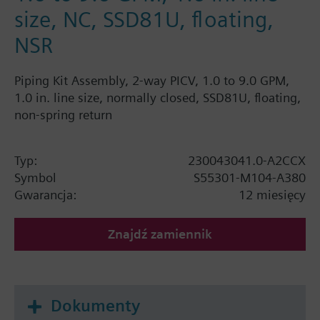
size, NC, SSD81U, floating,
NSR
Piping Kit Assembly, 2-way PICV, 1.0 to 9.0 GPM,
1.0 in. line size, normally closed, SSD81U, floating,
non-spring return
Typ:
230043041.0-A2CCX
Symbol
S55301-M104-A380
Gwarancja:
12 miesięcy
Znajdź zamiennik
Dokumenty