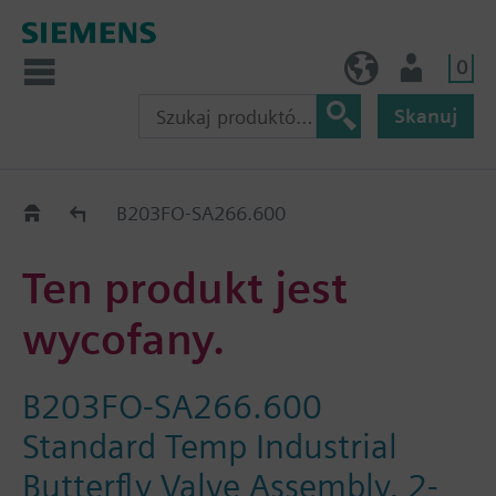
0
PL (pl)
Użytkownik
Skanuj
Old2New
B203FO-SA266.600
Ten produkt jest
wycofany.
B203FO-SA266.600
Standard Temp Industrial
Butterfly Valve Assembly, 2-