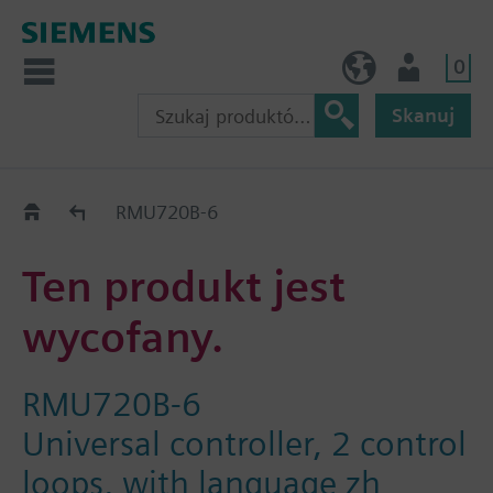
0
PL (pl)
Użytkownik
Skanuj
Old2New
RMU720B-6
Ten produkt jest
wycofany.
RMU720B-6
Universal controller, 2 control
loops, with language zh