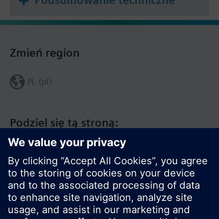
Podsumowanie techniczne
Wbudowany interfejs komunikacyjny KNX
Zbędne narzędzia do uruchamiania
RMU7x0B-1 obsługuje języki: angielski, niemiecki,
Zmień region
francuski, włoski, hiszpański, portugalski,
holenderski, duński, fiński, norweski, szwedzki,
PL (pl)
polski, czeski, węgierski, rosyjski, słowacki,
bułgarski, grecki, rumuński, słoweński, serbski,
chorwacki, turecki.
Podziel się tą stroną:
Dodatkowe moduły uzupełniają i rozszerzają
funkcje regulatorów Synco 700. Moduły dodatkowe
są dołączone do regulatora i nie działają
samodzielnie. Wszelkie czynności obsługowe, od
uruchomienia po obsługę przez użytkownika,
realizowane z panela operatorskiego.
Dostępne moduły dodatkowe:
1 moduł uniwersalny RMZ785