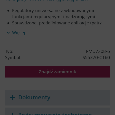
Regulatory uniwersalne z wbudowanymi
funkcjami regulacyjnymi i nadzorującymi
Sprawdzone, predefiniowane aplikacje (patrz
„Katalog aplikacji”)
Więcej
Elastyczna konfiguracja
Do zmiennych regulowanych takich jak
temperatura, wilgotność względna /
Typ:
RMU720B-6
bezwzględna, ciśnienie / różnica ciśnień,
Symbol
S55370-C160
natężenie przepływu powietrza, jakość
powietrza w pomieszczeniu, itp.
Znajdź zamiennik
Niezależne regulatory sekwencyjne (kanały) z
algorytmami P, PI lub PID
Możliwość rozszerzenia funkcji (dodatkowe
moduły)
Dokumenty
Przejrzysta obsługa w formie tekstowej poprzez
panel operatorski (do zabudowy bezpośredniej
lub zewnętrznej)