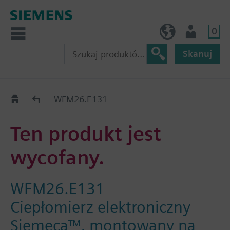
0
PL (pl)
Użytkownik
Skanuj
Old2New
WFM26.E131
Ten produkt jest
wycofany.
WFM26.E131
Ciepłomierz elektroniczny
Siemeca™, montowany na