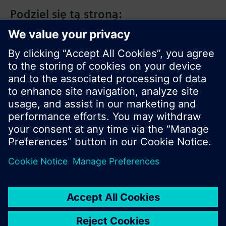
Zapamiętane zużycie ciepła z poprzedniego roku
Podziel się tą stroną:
Zapamiętane zużycie ciepła z ostatnich 13
miesięcy
Liczba kontrolna
Sygnalizacja błędów
Sumaryczne zużycie ciepła ciepła/chłodu od
momentu pierwszego uruchomienia
ciepłomierza
Wyświetlane wielkości są wyrażane w °C lub K, kWh
(lub GJ na zamówienie), m³/h, kW i godzinach.
© Siemens Switzerland Ltd. 2020
Standardowym wskazaniem jest sumaryczna ilość
pobranego ciepła/chłodu.
Zakres produktów i ceny mogą się różnić w
innych krajach.
Polityka prywatności
Warunki użytkowania