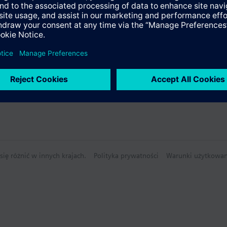
nia alarmów na nieaktywnym ekranie
24 V AC lub 24 V DC
nie techniczne
mentu wyposażenia dodatkowego
ię różnić w innych krajach.
Polityka prywatności
Warunki użytkowan