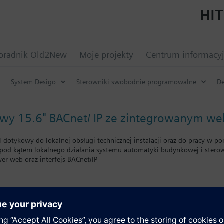
HIT
oradnik Old2New
Moje projekty
Centrum informacy
System Desigo
Sterowniki swobodnie programowalne
De
owy 15.6" BACnet/ IP ze zintegrowanym w
l dotykowy do lokalnej obsługi technicznej instalacji oraz do pracy w p
od kątem lokalnego działania systemu automatyki budynkowej i stero
er web oraz interfejs BACnet/IP
monitorowanie funkcji instalacji (alarmy, harmonogramy, kalendarze, zm
arciu o narzędzie ABT Site
ine bez wykorzystania dodatkowych narzędzi
ja o małej głębokości montażowej do montażu w drzwiach panelowych
 ramkami montażowymi (zamawiane osobno)
y
emnościowy wyświetlacz dotykowy (poziomy)