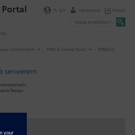
 Portal
PL (pl)
Użytkownik
0
Koszyk
jne
sigo Control Point
PXM..E Control Point
PXM50.E
eb serwerem
omieszczeniach.
wania Desigo
iany wartości zadanych, wyświetlanie rzeczywistych wartości itp.)