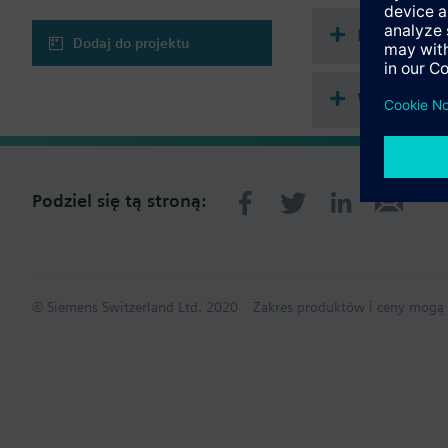
LED do wyświetla
Napięcie robocze 
Podsumowa
Dodaj do projektu
Wybór ele
Podziel się tą stroną:
© Siemens Switzerland Ltd. 2020
Zakres produktów i ceny mogą s