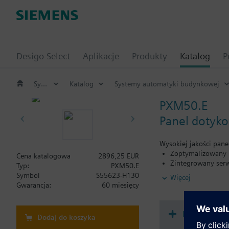
Desigo Select
Aplikacje
Produkty
Katalog
P
Systemy automatyki budynkowej
Katalog
Systemy automatyki budynkowej
PXM50.E
Panel dotyk
Wysokiej jakości pane
Zoptymalizowany p
Cena katalogowa
2896,25 EUR
Zintegrowany serw
Typ:
PXM50.E
Ogólne operacje i 
Symbol
S55623-H130
Więcej
Uruchomienie w op
Gwarancja:
60 miesięcy
Uruchomienie on-l
Zwarta konstrukc
Montaż ścienny z
Dokument
Dodaj do koszyka
15.6-calowy, poj