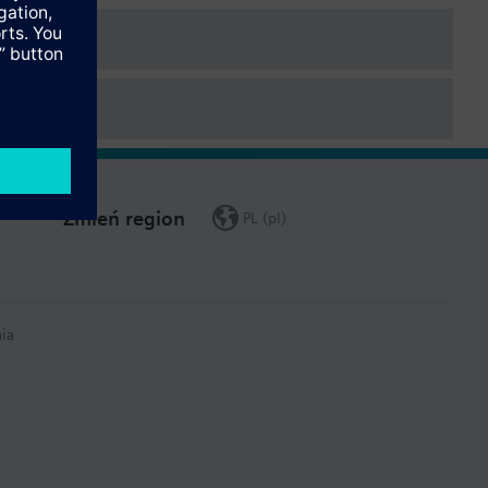
Zmień region
PL (pl)
ia