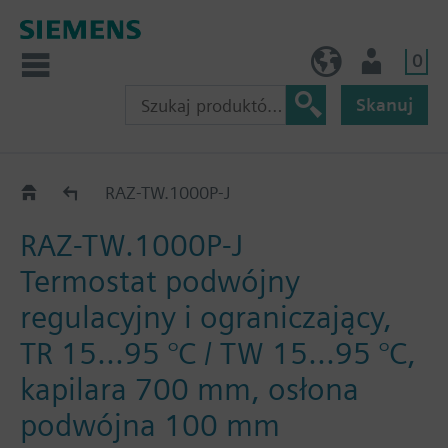
0
PL (pl)
Użytkownik
Skanuj
RAZ-TW.1..J
RAZ-TW.1000P-J
RAZ-TW.1000P-J
Termostat podwójny
regulacyjny i ograniczający,
TR 15...95 °C / TW 15...95 °C,
kapilara 700 mm, osłona
podwójna 100 mm