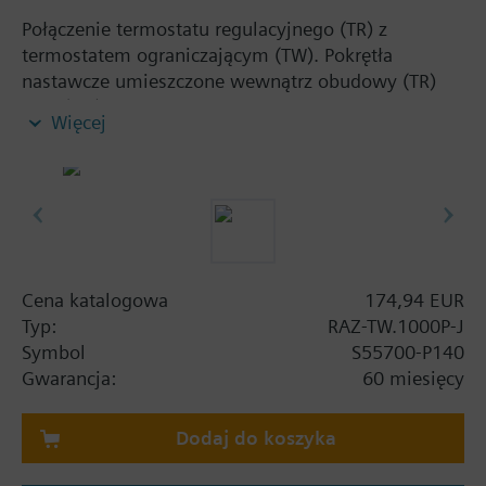
Połączenie termostatu regulacyjnego (TR) z
termostatem ograniczającym (TW). Pokrętła
nastawcze umieszczone wewnątrz obudowy (TR)
oraz (TW), 2 styki przełączające. Termostat
Więcej
zanurzeniowy i do zamocowania na ścianie.
Cena katalogowa
174,94 EUR
Typ:
RAZ-TW.1000P-J
Symbol
S55700-P140
Gwarancja:
60 miesięcy
Dodaj do koszyka