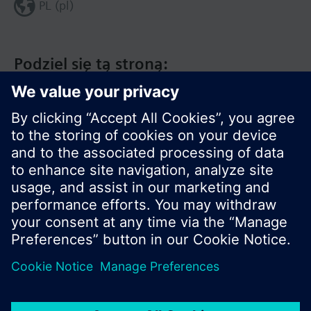
PL (pl)
Podziel się tą stroną:
© Siemens Switzerland Ltd. 2020
Zakres produktów i ceny mogą się różnić w
innych krajach.