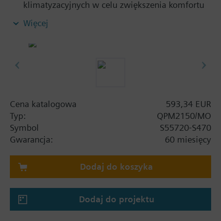
klimatyzacyjnych w celu zwiększenia komfortu
w pomieszczeniu i zoptymalizowania zużycia
Więcej
energii poprzez regulację wentylacji według
zapotrzebowania
Pomiar CO
i temperatury
2
Modbus RTU (RS-485)
Bezobsługowy element pomiarowy CO
2
Nie wymaga kalibracji
Adresowanie za pomocą przycisku przy
Cena katalogowa
593,34 EUR
współpracy z regulatorami Climatix
Typ:
QPM2150/MO
Przełączniki DIP do ustawiania parametrów
Symbol
S55720-S470
komunikacji przy współpracy z innymi
Gwarancja:
60 miesięcy
regulatorami
Dodaj do koszyka
Dodaj do projektu