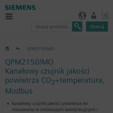
0
PL (pl)
Użytkownik
Skanuj
QPM../MO
QPM2150/MO
QPM2150/MO
Kanałowy czujnik jakości
powietrza CO
+temperatura,
2
Modbus
Kanałowy czujnik jakości powietrza do
stosowania w instalacjach wentylacyjnych i