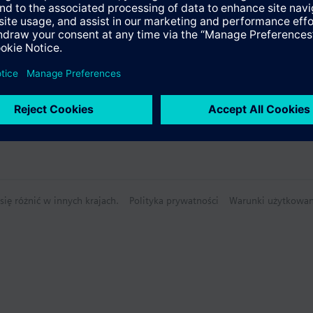
nie techniczne
nagrzewnicą elektryczną
 grzejnikiem / ogrzewaniem podłogowym
nagrzewnicą elektryczną (tylko RDG100..)
wanie lub chłodzenie
ię różnić w innych krajach.
Polityka prywatności
Warunki użytkowan