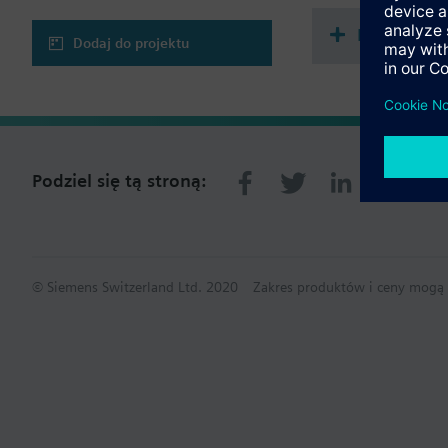
Podsumowa
Wybór aplikacji:
Dodaj do projektu
układ 2-rurowy
układ 2-rurowy z 
układ 2-rurowy z
układ 4-rurowy
układ 4-rurowy z 
2-stopniowe ogrze
Podziel się tą stroną:
© Siemens Switzerland Ltd. 2020
Zakres produktów i ceny mogą s