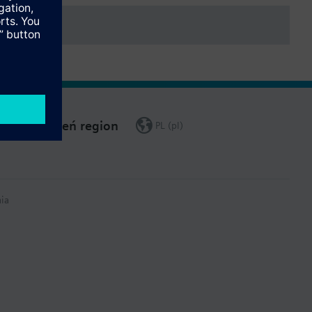
Zmień region
PL (pl)
ia