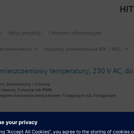
HIT
w
Moje projekty
Centrum informacyjne
Klimakonwektory
Regulatory pomieszczeniowe RDF.. / RDG..
omieszczeniowy temperatury, 230 V AC, do
ort, Ekonomiczny i Ochrona
 2-stawne, 3-stawne lub PWM
 ręczne sterowanie wentylatorem 1-biegowym lub 3-biegowym
kcyjne: czytnik kart, zewnętrzny czujnik temperatury w pomieszczeniu /
 pracy, styk okienny, sygnalizator puntu rosy, załączenie nagrzewnicy el
ręczne przełączanie ogrzewanie / chłodzenie
ry instalacji i regulacji
malnej i maksymalnej wartości zadanej
y
ietlacz