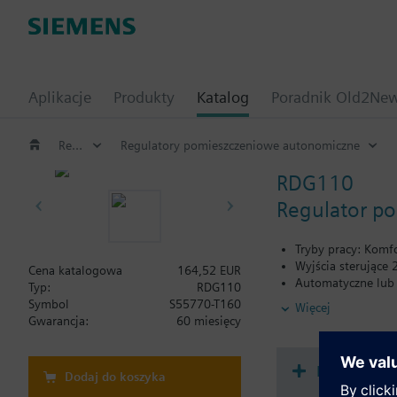
Aplikacje
Produkty
Katalog
Poradnik Old2Ne
Regulatory pomieszczeniowe i termostaty
Regulatory pomieszczeniowe autonomiczne
RDG110
Regulator p
Tryby pracy: Komf
Wyjścia sterujące
Cena katalogowa
164,52 EUR
Automatyczne lub
Typ:
RDG110
3 wejścia wielofun
Symbol
S55770-T160
Więcej
przełączanie trybu
Gwarancja:
60 miesięcy
Automatyczne lub 
Nastawiane paramet
Ograniczenie mini
Dokument
Dodaj do koszyka
Podświetlany wyśw