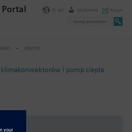
 Portal
PL (pl)
Użytkownik
0
Koszyk
RDG1..
RDG110
 klimakonwektorów i pomp ciepła
 powietrza obiegowego, przełączanie ogrzewanie / chłodzenie,
ektrycznej, styk alarmowy