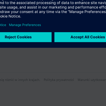
deos
y
nagrzewnicą elektryczną
 grzejnikiem/ogrzewaniem podłogowym
nie techniczne
nagrzewnicą elektryczną
układ 2-stopniowy ogrzewania i chłodzenia (możliwe również 2-stopniow
ię różnić w innych krajach.
Polityka prywatności
Warunki użytkowan