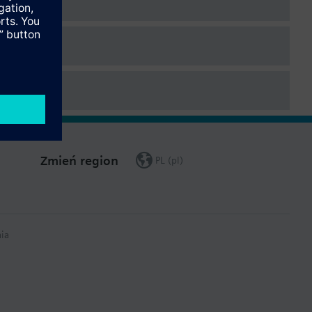
e chłodzenie / 1- lub 2-stopniowe ogrzewanie / 1-stopniowe
Zmień region
PL (pl)
ia