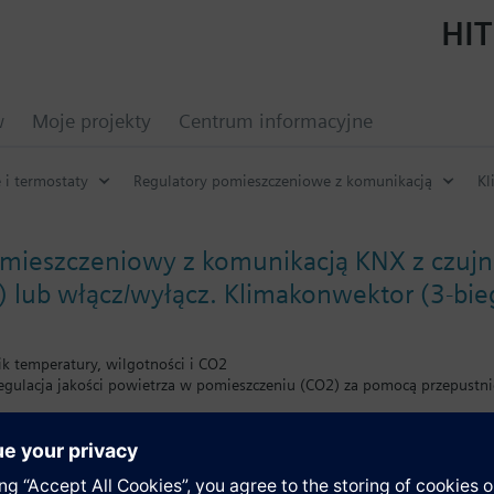
HIT
w
Moje projekty
Centrum informacyjne
 i termostaty
Regulatory pomieszczeniowe z komunikacją
Kl
omieszczeniowy z komunikacją KNX z czuj
 lub włącz/wyłącz. Klimakonwektor (3-bi
 temperatury, wilgotności i CO2
egulacja jakości powietrza w pomieszczeniu (CO2) za pomocą przepustn
i CO2 w ppm (części na milion) lub tekstowe
yjściami sterującymi 2-pozycyjnymi (on/off lub PWM) lub 3-pozycyjnymi
entylatorem 3-biegowym lub 0...10 V DC
 l ub 24 V AC