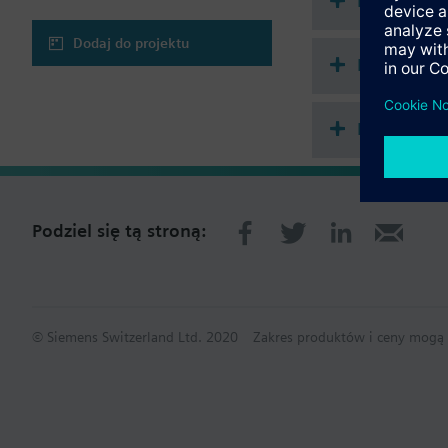
How-to vi
Wybór aplikacji:
Dodaj do projektu
układ 2-rurowy
Dokument
układ 2-rurowy z 
układ 2-rurowy z
układ 4-rurowy
Podsumowa
układ 4-rurowy z 
układ 4-rurowy / 
chłodzenie)
Podziel się tą stroną:
© Siemens Switzerland Ltd. 2020
Zakres produktów i ceny mogą s