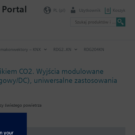
 Portal
PL (pl)
Użytkownik
0
Koszyk
imakonwektory – KNX
RDG2..KN
RDG204KN
nikiem CO2. Wyjścia modulowane
egowy/DC), uniwersalne zastosowania
icy świeżego powietrza