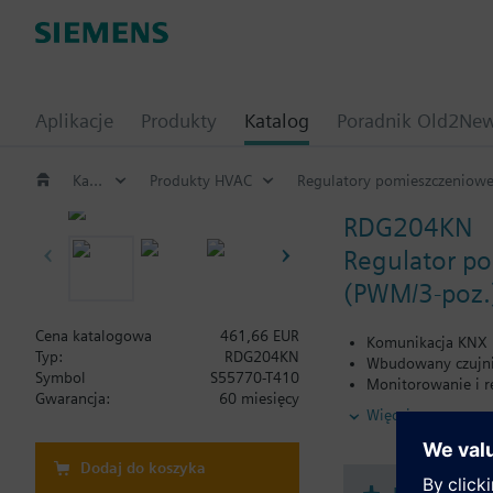
Aplikacje
Produkty
Katalog
Poradnik Old2Ne
Katalog
Produkty HVAC
Regulatory pomieszczeniowe
RDG204KN
Regulator p
(PWM/3-poz.)
Cena katalogowa
461,66 EUR
Komunikacja KNX
Typ:
RDG204KN
Wbudowany czujnik
Symbol
S55770-T410
Monitorowanie i r
Gwarancja:
60 miesięcy
Wskazanie wartośc
Więcej
Do zastosowań z w
Do zastosowań z w
Zasilanie 230 V AC
Dodaj do koszyka