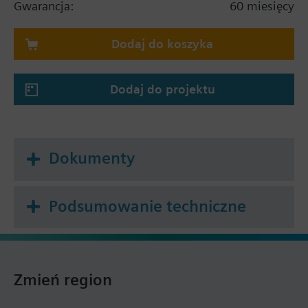
Gwarancja:
60 miesięcy
okienny, sygnalizator puntu rosy, załączenie
nagrzewnicy elektrycznej, styk alarmowy,
Dodaj do koszyka
detektor obecności
Tryby pracy: Komfort, Ekonomiczny i Ochrona
Do ogrzewania i/lub chłodzenia
Dodaj do projektu
Automatyczne lub ręczne przełączanie
ogrzewanie / chłodzenie
Nastawiane parametry instalacji i regulacji
Ograniczenie minimalnej i maksymalnej
Dokumenty
wartości zadanej
Podświetlany wyświetlacz
Kolor obudowy: czarny (RAL 9004)
Podsumowanie techniczne
Niezależna funkcja dla styku okiennego,
detektora obecności (stadardowa obecność i
hotelowa obecność)
Zmień region
Wybór aplikacji: