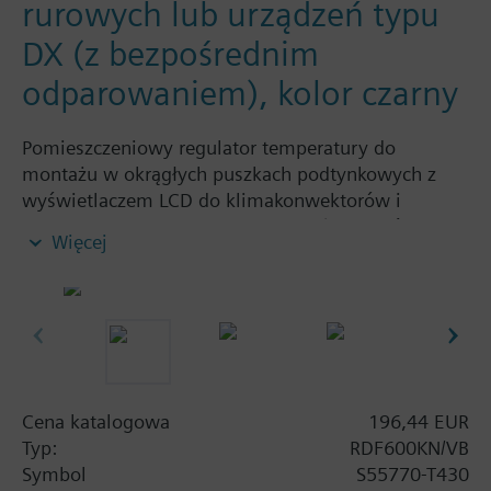
rurowych lub urządzeń typu
DX (z bezpośrednim
odparowaniem), kolor czarny
Pomieszczeniowy regulator temperatury do
montażu w okrągłych puszkach podtynkowych z
wyświetlaczem LCD do klimakonwektorów i
sprężarek w urządzeniach typu DX (z bezpośrednim
Więcej
odparowaniem)
Komunikacja KNX
Wyjście dla wentylatora 1-biegowego lub 3-
biegowego
Wyjścia sterujące 2-stawne lub 3-stawne
2 wejścia wielofunkcyjne: czytnik kart,
zewnętrzny czujnik temperatury w
Cena katalogowa
196,44 EUR
pomieszczeniu / powietrza obiegowego
Typ:
RDF600KN/VB
(QAH11.1, QAA32), przełączanie ogrzewanie /
Symbol
S55770-T430
chłodzenie, przełączanie trybu pracy, styk