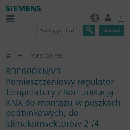
0
PL (pl)
Użytkownik
Skanuj
RDF6.. podtynkowe KNX
RDF600KN/VB
RDF600KN/VB
Pomieszczeniowy regulator
temperatury z komunikacją
KNX do montażu w puszkach
podtynkowych, do
klimakonwektorów 2-/4-