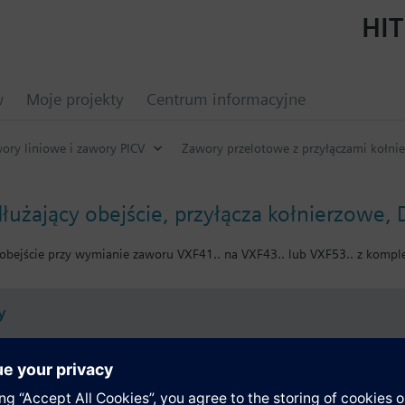
HIT
w
Moje projekty
Centrum informacyjne
ory liniowe i zawory PICV
Zawory przelotowe z przyłączami kołni
łużający obejście, przyłącza kołnierzowe,
obejście przy wymianie zaworu VXF41.. na VXF43.. lub VXF53.. z komple
y
nie techniczne