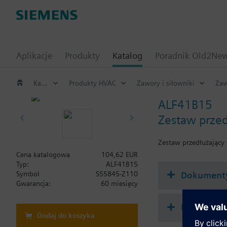
Aplikacje
Produkty
Katalog
Poradnik Old2Ne
Katalog
Produkty HVAC
Zawory i siłowniki
Zaw
ALF41B15
Zestaw przed
Zestaw przedłużający 
Cena katalogowa
104,62 EUR
Typ:
ALF41B15
Dokument
Symbol
S55845-Z110
Gwarancja:
60 miesięcy
Podsumowa
Dodaj do koszyka