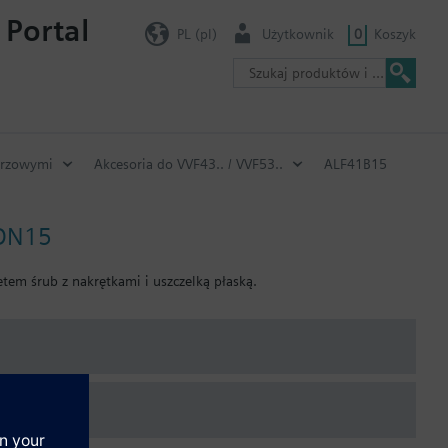
 Portal
PL (pl)
Użytkownik
0
Koszyk
erzowymi
Akcesoria do VVF43.. / VVF53..
ALF41B15
 DN15
tem śrub z nakrętkami i uszczelką płaską.