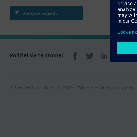
Dodaj do projektu
Podziel się tą stroną:
© Siemens Switzerland Ltd. 2020
Zakres produktów i ceny mogą s