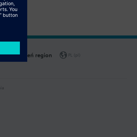
Zmień region
PL (pl)
ia