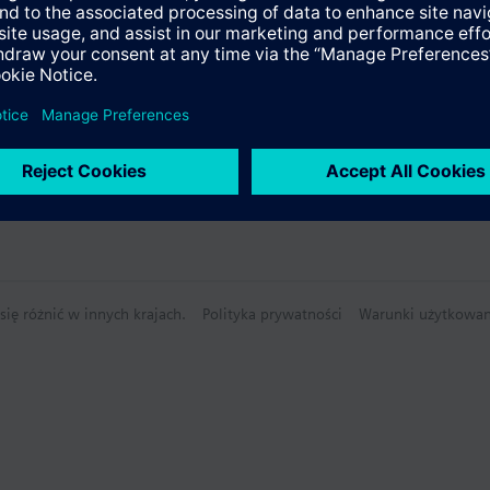
ię różnić w innych krajach.
Polityka prywatności
Warunki użytkowan