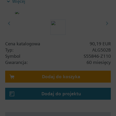
Więcej
łączących, 2 łączników i 2 uszczelek płaskich.
Informacje dodatkowe
Od strony instalacji gwint wewnętrzny.
Cena katalogowa
90,19 EUR
Typ:
ALG502B
Symbol
S55846-Z110
Gwarancja:
60 miesięcy
Dodaj do koszyka
Dodaj do projektu