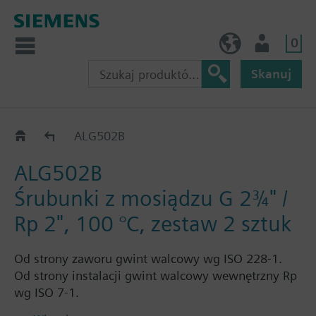
0
PL (pl)
Użytkownik
Skanuj
ALG..2
ALG502B
ALG502B
Śrubunki z mosiądzu G 2¾" /
Rp 2", 100 °C, zestaw 2 sztuk
Od strony zaworu gwint walcowy wg ISO 228-1.
Od strony instalacji gwint walcowy wewnętrzny Rp
wg ISO 7-1.
Każdy zestaw ALG..2 składa się z 2 nakrętek