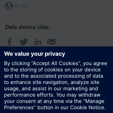
SE (sv)
Dela denna sida:
© Siemens AB, Building Technologies Division,
CPS - 2017
Produktportfölj och priser kan variera mellan
länder.