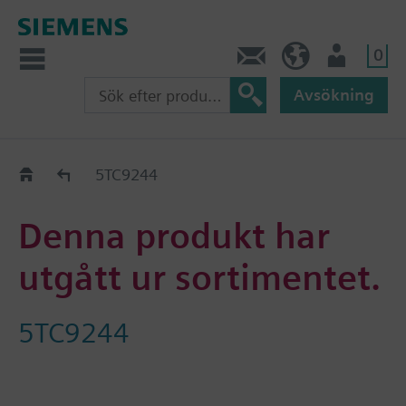
0
Kontakt
SE (sv)
Användare
Avsökning
Old2New
5TC9244
Denna produkt har
utgått ur sortimentet.
5TC9244