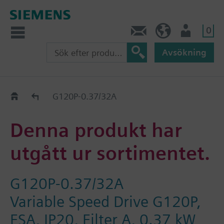
0
Kontakt
SE (sv)
Användare
Avsökning
Old2New
G120P-0.37/32A
Denna produkt har
utgått ur sortimentet.
G120P-0.37/32A
Variable Speed Drive G120P,
FSA, IP20, Filter A, 0.37 kW