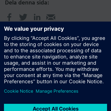
Dela denna sida:
© Siemens AB, Building Technologies Division,
CPS - 2017
Produktportfölj och priser kan variera mellan
länder.
Policy
Användarvillkor