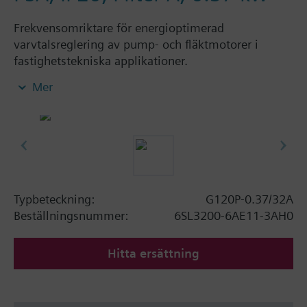
Frekvensomriktare för energioptimerad
varvtalsreglering av pump- och fläktmotorer i
fastighetstekniska applikationer.
Mer
Ytterligare information
When using a screening kit for the Power Module
the total height increases as follows: FSA: 80 mm;
FSB: 78 mm; FSC: 77 mm; FSD, FSE, FSF: 123 mm.
The depth increases when using a BOP-2 by 10
mm, and with an IOP 20 mm.
Typbeteckning:
G120P-0.37/32A
Beställningsnummer:
6SL3200-6AE11-3AH0
Hitta ersättning