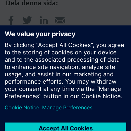
Dela denna sida:
© Siemens AB, Building Technologies Division,
CPS - 2017
Produktportfölj och priser kan variera mellan
länder.
Policy
Användarvillkor