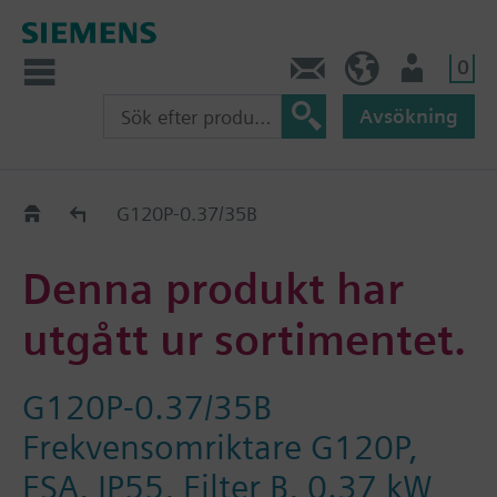
0
Kontakt
SE (sv)
Användare
Avsökning
Old2New
G120P-0.37/35B
Denna produkt har
utgått ur sortimentet.
G120P-0.37/35B
Frekvensomriktare G120P,
FSA, IP55, Filter B, 0.37 kW