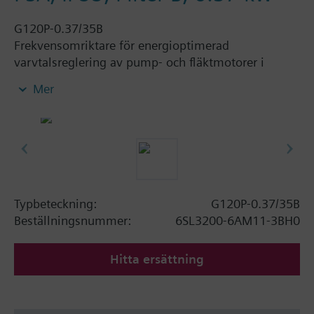
G120P-0.37/35B
Frekvensomriktare för energioptimerad
varvtalsreglering av pump- och fläktmotorer i
fastighetstekniska applikationer.
Mer
Ytterligare information
Vid användning av BOP-2 eller täcklock ökar djupet
med 5 mm, och vid användning av IOP med 15
mm.
Typbeteckning:
G120P-0.37/35B
Beställningsnummer:
6SL3200-6AM11-3BH0
Hitta ersättning