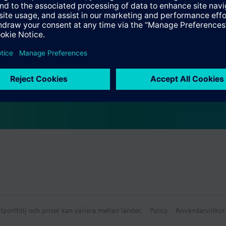
ammanfattning
lbehör
a frontmoduler
tportfölj och priser kan variera mellan länder.
Policy
Användarvillkor