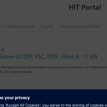
HIT Portal
 Ersättningsguide
Projekt
Info/broschyrer/länkar
5A
ktare G120P, FSC, IP55, Filter A, 11 kW
r energioptimerad varvtalsreglering av pump, kompressor och fläktmoto
, utan operatörspanel.
on
P-2 eller täcklock ökar djupet med 5 mm, och vid användning av IOP m
ation