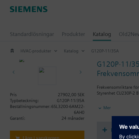
Standardlösningar
Produkter
Katalog
Old2New
HVAC-produkter
Katalog
G120P-11/35A
G120P-11/3
Frekvensomri
Frekvensomriktare fö
Styrenhet CU230P-2 BT
Pris
27902,00 SEK
Typbeteckning:
G120P-11/35A
Ytterligare informati
Beställningsnummer:
6SL3200-6AM22-
Mer
Vid användning av BO
6AH0
Garanti:
24 månader
Dokument
Lägg i varukorgen