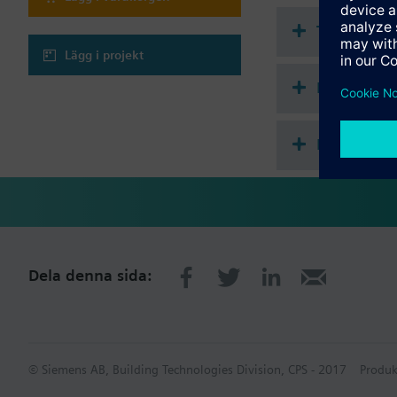
Teknisk s
Lägg i projekt
Flervalstil
Kompatibl
Dela denna sida:
© Siemens AB, Building Technologies Division, CPS - 2017
Produk