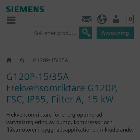
0
Kontakt
SE (sv)
Användare
Avsökning
Katalog
G120P-15/35A
G120P-15/35A
Frekvensomriktare G120P,
FSC, IP55, Filter A, 15 kW
Frekvensomriktare för energioptimerad
varvtalsreglering av pump, kompressor och
fläktmotorer i byggnadsapplikationer, inkluderande:
Kraftmodul PM230, Styrenhet CU230P-2 BT, utan