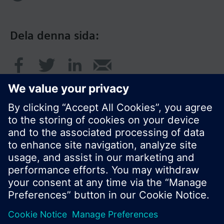
Dela denna sida:
© Siemens AB, Building Technologies Division,
CPS - 2017
Produktportfölj och priser kan variera mellan
länder.