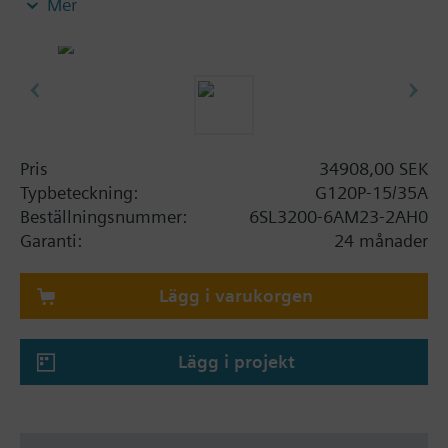
Mer
operatörspanel.
Ytterligare information
Vid användning av BOP-2 eller täcklock ökar djupet
med 5 mm, och vid användning av IOP med 15
mm.
Pris
34908,00 SEK
Typbeteckning:
G120P-15/35A
Beställningsnummer:
6SL3200-6AM23-2AH0
Garanti:
24 månader
Lägg i varukorgen
Lägg i projekt