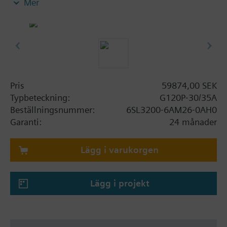
Mer
operatörspanel.
Ytterligare information
Vid användning av BOP-2 eller täcklock ökar djupet
med 5 mm, och vid användning av IOP med 15
mm.
Pris
59874,00 SEK
Typbeteckning:
G120P-30/35A
Beställningsnummer:
6SL3200-6AM26-0AH0
Garanti:
24 månader
Lägg i varukorgen
Lägg i projekt