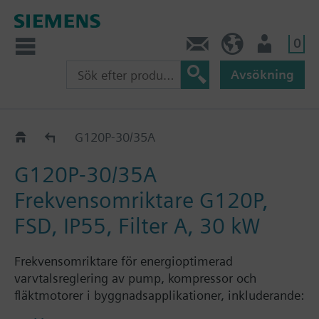
0
Kontakt
SE (sv)
Användare
Avsökning
Katalog
G120P-30/35A
G120P-30/35A
Frekvensomriktare G120P,
FSD, IP55, Filter A, 30 kW
Frekvensomriktare för energioptimerad
varvtalsreglering av pump, kompressor och
fläktmotorer i byggnadsapplikationer, inkluderande:
Kraftmodul PM230, Styrenhet CU230P-2 BT, utan