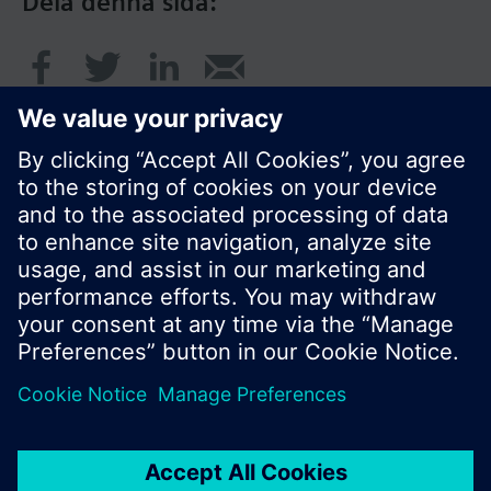
Dela denna sida:
© Siemens AB, Building Technologies Division,
CPS - 2017
Produktportfölj och priser kan variera mellan
länder.
Policy
Användarvillkor