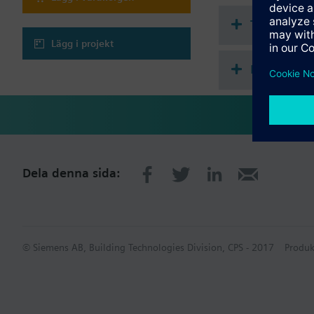
Teknisk s
Lägg i projekt
Kompatibl
Dela denna sida:
© Siemens AB, Building Technologies Division, CPS - 2017
Produk