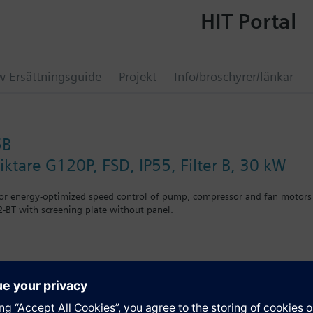
HIT Portal
 Ersättningsguide
Projekt
Info/broschyrer/länkar
5B
ktare G120P, FSD, IP55, Filter B, 30 kW
for energy-optimized speed control of pump, compressor and fan motors
-BT with screening plate without panel.
on
P-2 eller täcklock ökar djupet med 5 mm, och vid användning av IOP m
ation