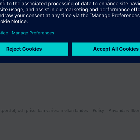
ammanfattning
a frontmoduler
tportfölj och priser kan variera mellan länder.
Policy
Användarvillkor