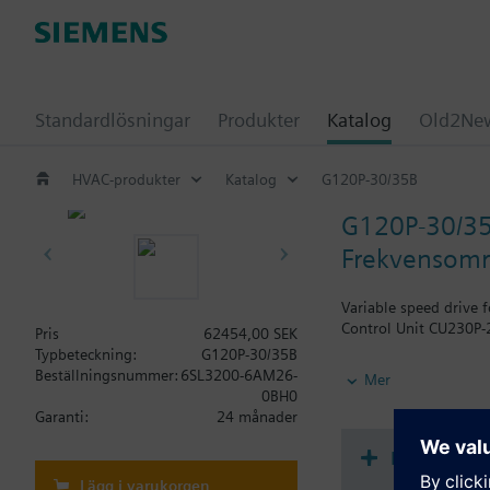
Standardlösningar
Produkter
Katalog
Old2New
HVAC-produkter
Katalog
G120P-30/35B
G120P-30/3
Frekvensomri
Variable speed drive 
Control Unit CU230P-2
Pris
62454,00 SEK
Typbeteckning:
G120P-30/35B
Ytterligare informati
Beställningsnummer:
6SL3200-6AM26-
Mer
Vid användning av BO
0BH0
Garanti:
24 månader
Dokument
Lägg i varukorgen