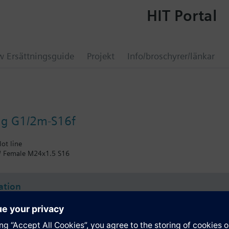
HIT Portal
 Ersättningsguide
Projekt
Info/broschyrer/länkar
ing G1/2m-S16f
lot line
 / Female M24x1.5 S16
ation
ammanfattning