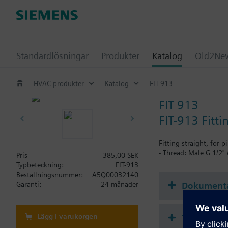
Standardlösningar
Produkter
Katalog
Old2New
HVAC-produkter
Katalog
FIT-913
FIT-913
FIT-913 Fitt
Fitting straight, for pi
- Thread: Male G 1/2"
Pris
385,00 SEK
Typbeteckning:
FIT-913
Beställningsnummer:
A5Q00032140
Dokument
Garanti:
24 månader
Lägg i varukorgen
Teknisk s