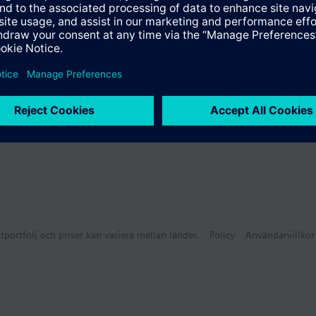
tportfölj och priser kan variera mellan länder.
Policy
Användarvillkor