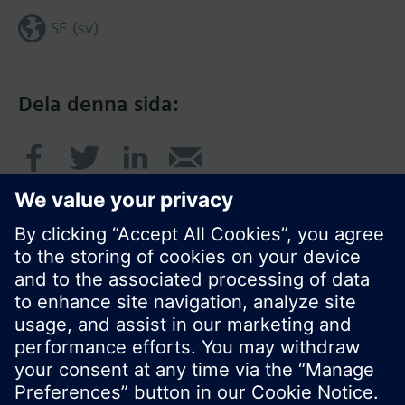
SE (sv)
Dela denna sida:
© Siemens AB, Building Technologies Division,
CPS - 2017
Produktportfölj och priser kan variera mellan