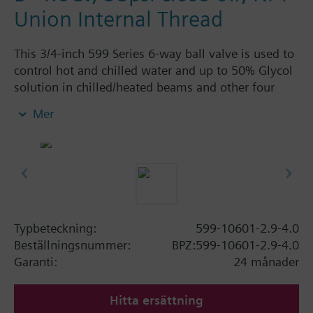
Union Internal Thread
This 3/4-inch 599 Series 6-way ball valve is used to
control hot and chilled water and up to 50% Glycol
solution in chilled/heated beams and other four
pipe systems using a single valve and actuator.
Mer
Source A = 2.9 Cv and Source B = 4.0 Cv, linear flow
characteristic and chrome-plated brass ball and
stainless steel stem and Cv washers. There is a
handle for manual operation of the valve in the
event of power failure.
Typbeteckning:
599-10601-2.9-4.0
Beställningsnummer:
BPZ:599-10601-2.9-4.0
Garanti:
24 månader
Hitta ersättning