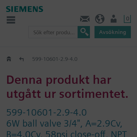
0
Kontakt
SE (sv)
Användare
Avsökning
Old2New
599-10601-2.9-4.0
Denna produkt har
utgått ur sortimentet.
599-10601-2.9-4.0
6W ball valve 3/4", A=2.9Cv,
B=4.0Cv, 58psi close-off, NPT