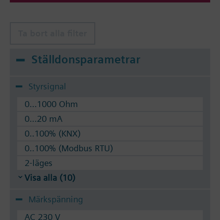
Ta bort alla filter
Ställdonsparametrar
Styrsignal
0...1000 Ohm
0...20 mA
0..100% (KNX)
0..100% (Modbus RTU)
2-läges
Visa alla (10)
Märkspänning
AC 230 V