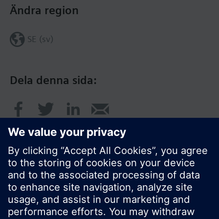
Ändra region
SE (sv)
Dela denna sida:
© Siemens AB, Building Technologies Division,
CPS - 2017