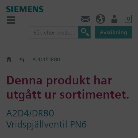
0
Kontakt
SE (sv)
Användare
Avsökning
Old2New
A2D4/DR80
Denna produkt har
utgått ur sortimentet.
A2D4/DR80
Vridspjällventil PN6