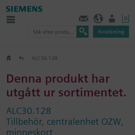
0
Kontakt
SE (sv)
Användare
Avsökning
Old2New
ALC30.128
Denna produkt har
utgått ur sortimentet.
ALC30.128
Tillbehör, centralenhet OZW,
minneskort