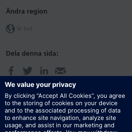
Ändra region
SE (sv)
Dela denna sida:
© Siemens AB, Building Technologies Division,