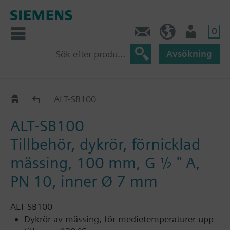
0
Kontakt
SE (sv)
Användare
Avsökning
Dykrör till RAK--T och RAK--S
ALT-SB100
ALT-SB100
Tillbehör, dykrör, förnicklad
mässing, 100 mm, G ½ " A,
PN 10, inner Ø 7 mm
ALT-SB100
Dykrör av mässing, för medietemperaturer upp