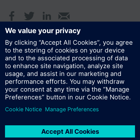
© Siemens AB, Building Technologies Division,
CPS - 2017
Produktportfölj och priser kan variera mellan
länder.
Policy
Användarvillkor