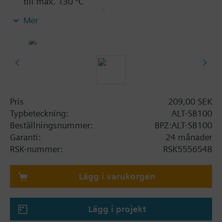
till max. 130 °C
Dykrör av rostfritt stål, för medietemperaturer
Mer
upp till max. 350 °C
För skydd av insticksrör för olika medier och
tryck i värme- och luftbehandlingsanläggningar.
Dykrör av mässing är avsedda för vatten enligt
DIN-standard och icke-aggressiva medier.
Dykrör av rostfritt stål är avsedda för
stänkvatten som innehåller salt.
Pris
209,00 SEK
För snabb montering och demontering av
Typbeteckning:
ALT-SB100
termostater och givare.
Beställningsnummer:
BPZ:ALT-SB100
Garanti:
24 månader
RSK-nummer:
RSK5556548
Lägg i varukorgen
Lägg i projekt