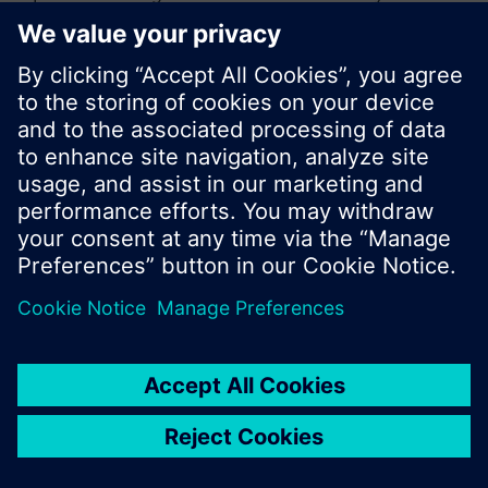
sökning eller bläddra igenom Siemens stora
produktutbud.
OK