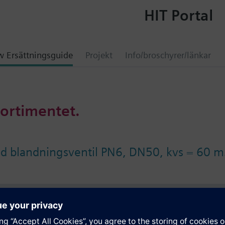
HIT Portal
 Ersättningsguide
Projekt
Info/broschyrer/länkar
sortimentet.
ad blandningsventil PN6, DN50, kvs = 60 m
ation