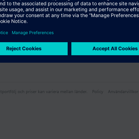
tportfölj och priser kan variera mellan länder.
Policy
Användarvillkor