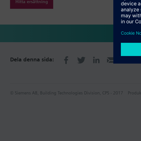
Hitta ersättning
Dela denna sida:
© Siemens AB, Building Technologies Division, CPS - 2017
Produk