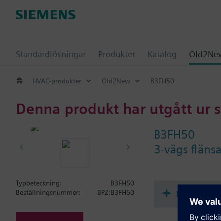
Standardlösningar
Produkter
Katalog
Old2New
HVAC-produkter
Old2New
B3FH50
Denna produkt har utgått ur 
B3FH50
3-vägs fläns
Typbeteckning:
B3FH50
Dokument
Beställningsnummer:
BPZ:B3FH50