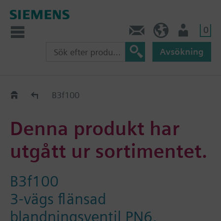
0
Kontakt
SE (sv)
Användare
Avsökning
Old2New
B3f100
Denna produkt har
utgått ur sortimentet.
B3f100
3-vägs flänsad
blandningsventil PN6,