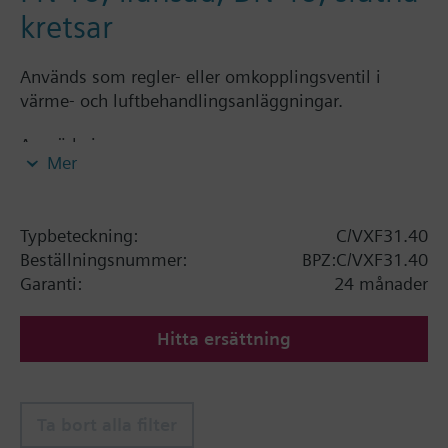
kretsar
Används som regler- eller omkopplingsventil i
värme- och luftbehandlingsanläggningar.
Anmärkning
Mer
2-vägs-/3-vägsventiler PN 10 med flänsad
anslutning
Typbeteckning:
C/VXF31.40
Beställningsnummer:
BPZ:C/VXF31.40
Garanti:
24 månader
Hitta ersättning
Ta bort alla filter