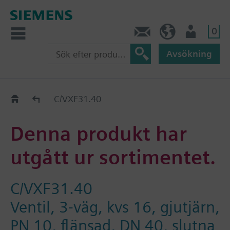
0
Kontakt
SE (sv)
Användare
Avsökning
Old2New
C/VXF31.40
Denna produkt har
utgått ur sortimentet.
C/VXF31.40
Ventil, 3-väg, kvs 16, gjutjärn,
PN 10, flänsad, DN 40, slutna