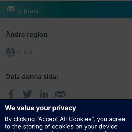
Kontakt
Ändra region
SE (sv)
Dela denna sida: