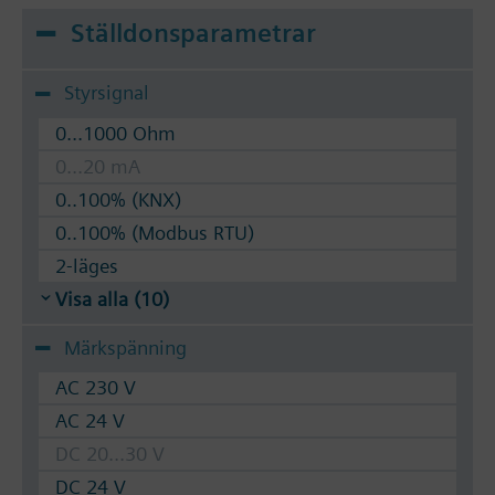
Ställdonsparametrar
Styrsignal
0...1000 Ohm
0...20 mA
0..100% (KNX)
0..100% (Modbus RTU)
2-läges
Visa alla (10)
Märkspänning
AC 230 V
AC 24 V
DC 20...30 V
DC 24 V